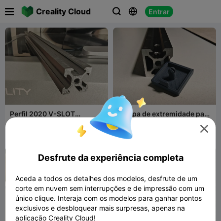

Creality Cloud
Entrar



Perfil 2020 V-SLOT
Tampa de extremidade para
'Alumínio' 20x20 com 4
perfil de alumínio, plugue

ranhuras laterais
yelonek
14
cego 2020 vslot
yelonek
10
54
9


Desfrute da experiência completa
Aceda a todos os detalhes dos modelos, desfrute de um
corte em nuvem sem interrupções e de impressão com um
único clique. Interaja com os modelos para ganhar pontos
exclusivos e desbloquear mais surpresas, apenas na
aplicação Creality Cloud!