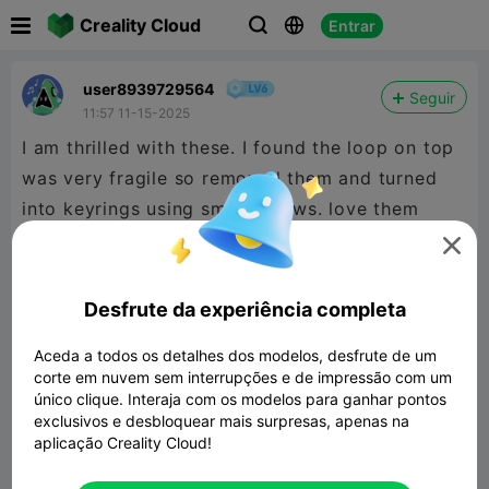

Creality Cloud
Entrar



user8939729564
Seguir
11:57 11-15-2025
I am thrilled with these. I found the loop on top
was very fragile so removed them and turned
into keyrings using small screws. love them
thanks

Desfrute da experiência completa
Aceda a todos os detalhes dos modelos, desfrute de um
corte em nuvem sem interrupções e de impressão com um
único clique. Interaja com os modelos para ganhar pontos
exclusivos e desbloquear mais surpresas, apenas na
aplicação Creality Cloud!