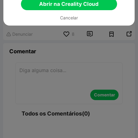
Abrir na Creality Cloud
Highland cow keychain
Cancelar
31.46MB
Modelo 3D Relacionado


Denunciar
8

Comentar
Comentar
Todos os Comentários(0)