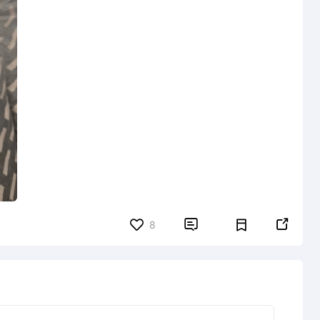


8