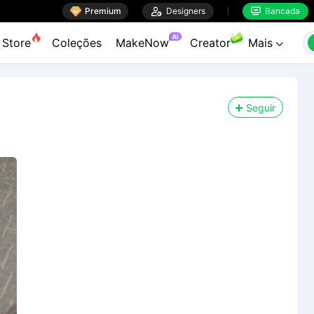

Premium

Designers
Bancada


AI
Store
Coleções
MakeNow
Creator
Mais

Seguir