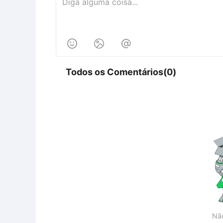



Todos os Comentários(0)
Nã