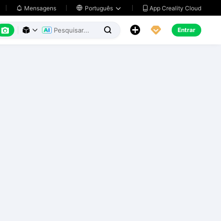
App Creality Cloud
Mensagens

Português






Entrar


