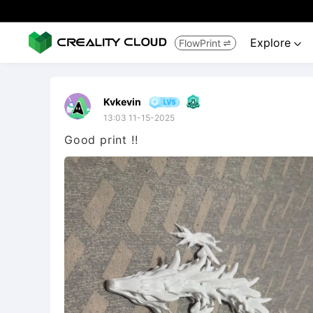
Explore
FlowPrint


Kvkevin
13:03 11-15-2025
Good print !!