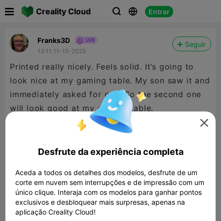

Creality Cloud
Entrar



Franks3D
Seguir
13:11 11-15-2025
Printed really nicely. Feels solid. It’s going to
look nice at my gaming table. My son saw it and
immediately asked for one. So the second one
will look good at my gaming table.

Desfrute da experiência completa
Aceda a todos os detalhes dos modelos, desfrute de um
corte em nuvem sem interrupções e de impressão com um
único clique. Interaja com os modelos para ganhar pontos
exclusivos e desbloquear mais surpresas, apenas na
aplicação Creality Cloud!