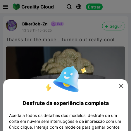

Creality Cloud
Entrar



BikerBob-Zn
Seguir
13:38 11-15-2025
Thanks for the model. Turned out really cool.

Desfrute da experiência completa
Aceda a todos os detalhes dos modelos, desfrute de um
corte em nuvem sem interrupções e de impressão com um
único clique. Interaja com os modelos para ganhar pontos