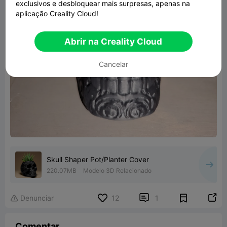
exclusivos e desbloquear mais surpresas, apenas na
aplicação Creality Cloud!
Abrir na Creality Cloud
Cancelar
Skull Shaper Pot/Planter Cover
220.07MB
Modelo 3D Relacionado


Denunciar
12
1

Comentar