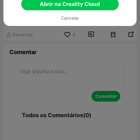
Abrir na Creality Cloud
Organizer AA - AAA
Cancelar
937.43KB
Modelo 3D Relacionado


Denunciar
8

Comentar
Comentar
Todos os Comentários(0)