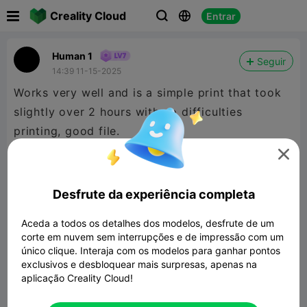

Creality Cloud
Entrar



Human 1
Seguir
14:39 11-15-2025
Works very well and is a simple print that took
slightly over 2 hours with no difficulties
printing, good file.

Desfrute da experiência completa
Aceda a todos os detalhes dos modelos, desfrute de um
corte em nuvem sem interrupções e de impressão com um
único clique. Interaja com os modelos para ganhar pontos
exclusivos e desbloquear mais surpresas, apenas na
aplicação Creality Cloud!