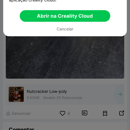
Abrir na Creality Cloud
Cancelar
Nutcracker Low-poly
8.50MB
Modelo 3D Relacionado


Denunciar
8

Comentar