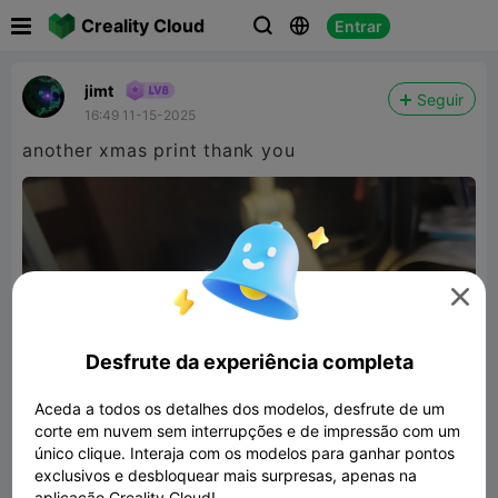

Creality Cloud
Entrar



jimt
Seguir
16:49 11-15-2025
another xmas print thank you

Desfrute da experiência completa
Aceda a todos os detalhes dos modelos, desfrute de um
corte em nuvem sem interrupções e de impressão com um
único clique. Interaja com os modelos para ganhar pontos
exclusivos e desbloquear mais surpresas, apenas na
aplicação Creality Cloud!