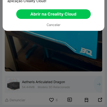
aplicação Creality Cloud!
Abrir na Creality Cloud
Cancelar
Aetheris Articulated Dragon
54.44MB
Modelo 3D Relacionado


Denunciar
6
