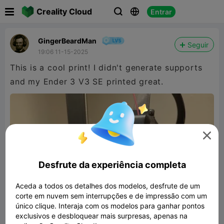

Creality Cloud
Entrar



GingerBeardMan
Seguir
19:06 11-15-2025
This is a cool print! I didn't generate supports
and my Ender 3 V3 SE printed great.

Desfrute da experiência completa
Aceda a todos os detalhes dos modelos, desfrute de um
corte em nuvem sem interrupções e de impressão com um
único clique. Interaja com os modelos para ganhar pontos
exclusivos e desbloquear mais surpresas, apenas na