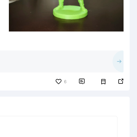


6