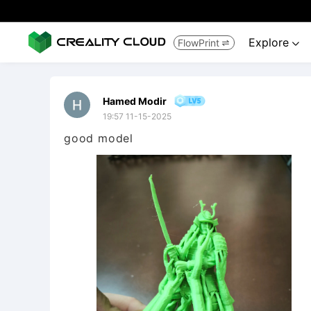
Explore
FlowPrint


Hamed Modir
19:57 11-15-2025
good model