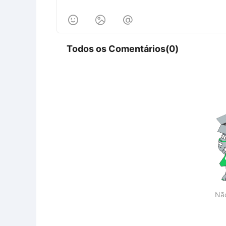



Todos os Comentários(0)
Nã