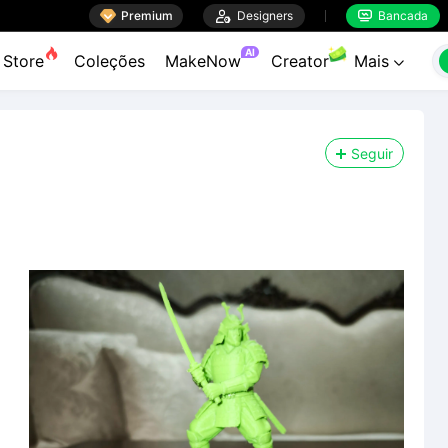

Premium

Designers
Bancada


AI
Store
Coleções
MakeNow
Creator
Mais

Seguir