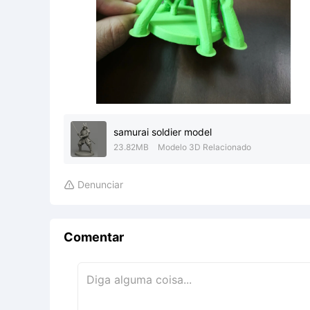
samurai soldier model
23.82MB
Modelo 3D Relacionado
Denunciar

Comentar