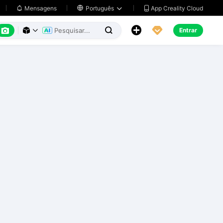
App Creality Cloud
Mensagens

Português






Entrar


