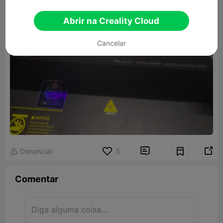
Abrir na Creality Cloud
Cancelar


Denunciar
5

Comentar