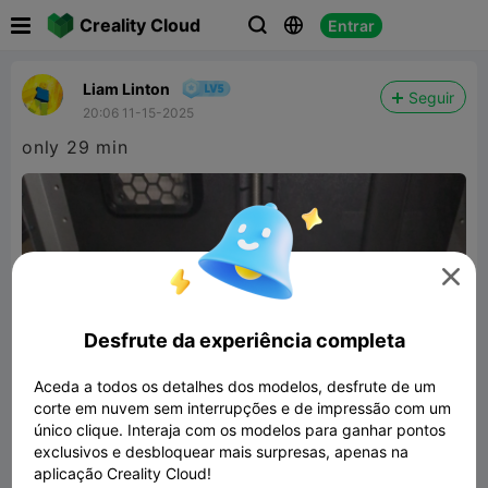

Creality Cloud
Entrar



Liam Linton
Seguir
20:06 11-15-2025
only 29 min

Desfrute da experiência completa
Aceda a todos os detalhes dos modelos, desfrute de um
corte em nuvem sem interrupções e de impressão com um
único clique. Interaja com os modelos para ganhar pontos
exclusivos e desbloquear mais surpresas, apenas na
aplicação Creality Cloud!