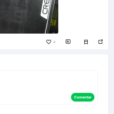


4
Comentar