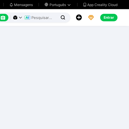
App Creality Cloud
Mensagens

Português






Entrar


