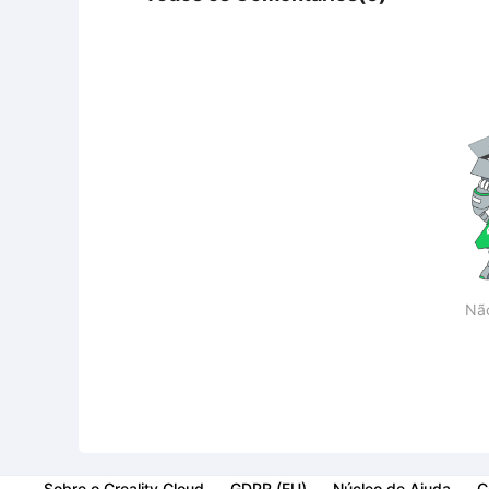
Nã
Sobre o Creality Cloud
GDPR (EU)
Núcleo de Ajuda
C