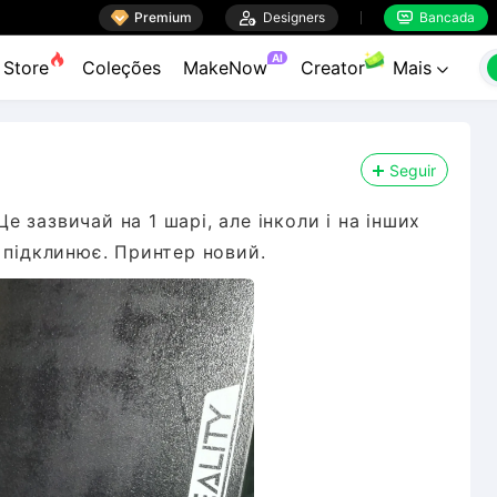

Premium

Designers
Bancada


AI
Store
Coleções
MakeNow
Creator
Mais

Seguir
Це зазвичай на 1 шарі, але інколи і на інших
 підклинює. Принтер новий.