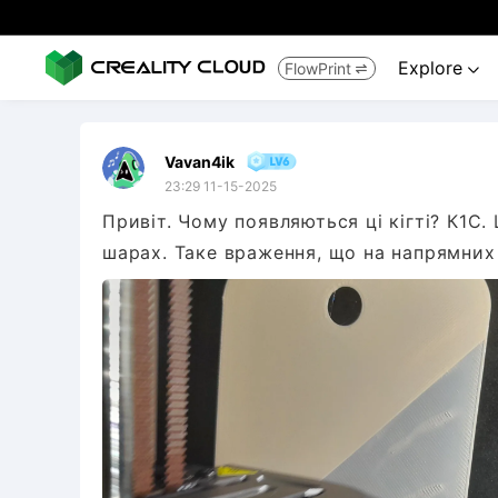
Explore
FlowPrint


Vavan4ik
23:29 11-15-2025
Привіт. Чому появляються ці кігті? К1С. 
шарах. Таке враження, що на напрямних