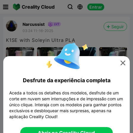

Creality Cloud
Entrar



Narcussist
Seguir
03:24 11-16-2025
K1SE with Soleyin Ultra PLA

Desfrute da experiência completa
Aceda a todos os detalhes dos modelos, desfrute de um
corte em nuvem sem interrupções e de impressão com um
único clique. Interaja com os modelos para ganhar pontos
exclusivos e desbloquear mais surpresas, apenas na
aplicação Creality Cloud!
Rose Flower Decor
8.60MB
Modelo 3D Relacionado