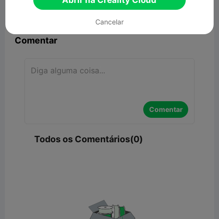
Abrir na Creality Cloud


Denunciar
9

Cancelar
Comentar
Comentar
Todos os Comentários(0)