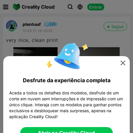

Creality Cloud
Entrar



ptenhaaf
Seguir
10:25 11-16-2025
very nice, clean print

Desfrute da experiência completa
Aceda a todos os detalhes dos modelos, desfrute de um
corte em nuvem sem interrupções e de impressão com um
único clique. Interaja com os modelos para ganhar pontos
exclusivos e desbloquear mais surpresas, apenas na
aplicação Creality Cloud!
Small Desk Vice
3.50MB
Modelo 3D Relacionado