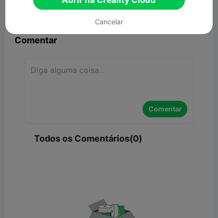
Abrir na Creality Cloud


Denunciar
9

Cancelar
Comentar
Comentar
Todos os Comentários(0)