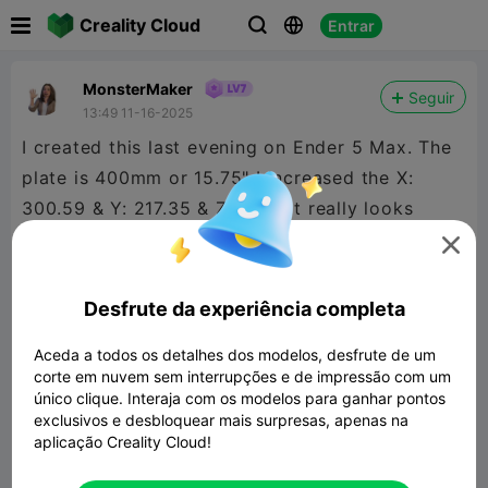

Creality Cloud
Entrar



MonsterMaker
Seguir
13:49 11-16-2025
I created this last evening on Ender 5 Max. The
plate is 400mm or 15.75" I increased the X:
300.59 & Y: 217.35 & Z: 4mm It really looks
good.

Desfrute da experiência completa
Aceda a todos os detalhes dos modelos, desfrute de um
corte em nuvem sem interrupções e de impressão com um
único clique. Interaja com os modelos para ganhar pontos
exclusivos e desbloquear mais surpresas, apenas na
aplicação Creality Cloud!