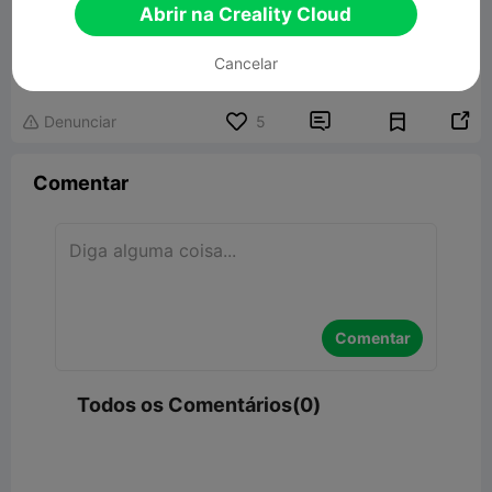
Abrir na Creality Cloud
Hunter Door Corner Decor
Cancelar
3.06MB
Modelo 3D Relacionado


Denunciar
5

Comentar
Comentar
Todos os Comentários(0)