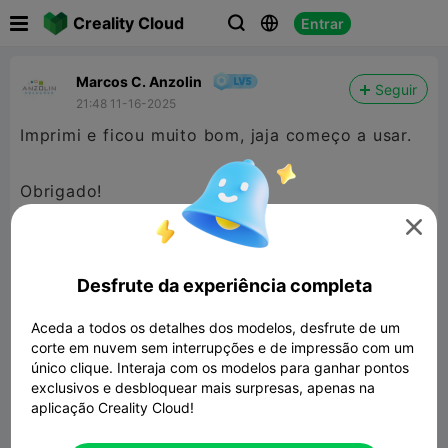

Creality Cloud
Entrar



Marcos C. Anzolin
Seguir
21:48 11-16-2025
Imprimi e ficou muito bom, jaja começo a usar.
Obrigado!

Desfrute da experiência completa
Aceda a todos os detalhes dos modelos, desfrute de um
corte em nuvem sem interrupções e de impressão com um
único clique. Interaja com os modelos para ganhar pontos
exclusivos e desbloquear mais surpresas, apenas na
aplicação Creality Cloud!