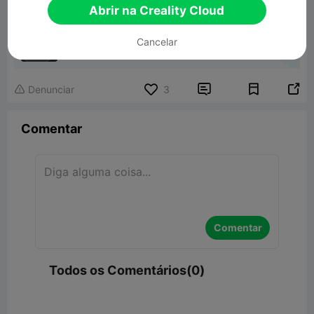
Abrir na Creality Cloud
Palheta para misturar tintas
Cancelar
Modelo 3D Relacionado


Denunciar
3

Comentar
Comentar
Todos os Comentários(0)