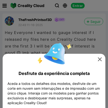

Creality Cloud
Entrar



TheFreshPrintsof3D
Seguir
22:49 11-16-2025
Hey Everyone I wanted to gauge interest if I
released my files here on Creality Cloud here
are the first 3 I will be dropping if interest is
good 😊 lmk what you think 🤔

Desfrute da experiência completa
Aceda a todos os detalhes dos modelos, desfrute de um
corte em nuvem sem interrupções e de impressão com um
único clique. Interaja com os modelos para ganhar pontos
exclusivos e desbloquear mais surpresas, apenas na
aplicação Creality Cloud!