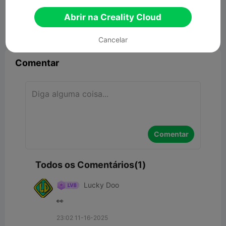
Abrir na Creality Cloud


Denunciar
7
1

Cancelar
Comentar
Comentar
Todos os Comentários(1)
Lucky Doo
👀
23:02 11-16-2025