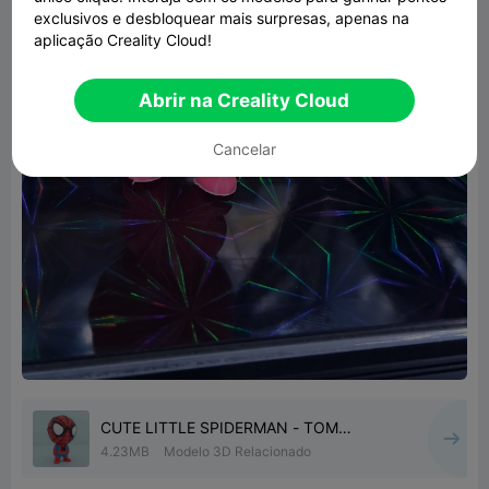
exclusivos e desbloquear mais surpresas, apenas na
aplicação Creality Cloud!
Abrir na Creality Cloud
Cancelar
CUTE LITTLE SPIDERMAN - TOM
HOLLAND
4.23MB
Modelo 3D Relacionado