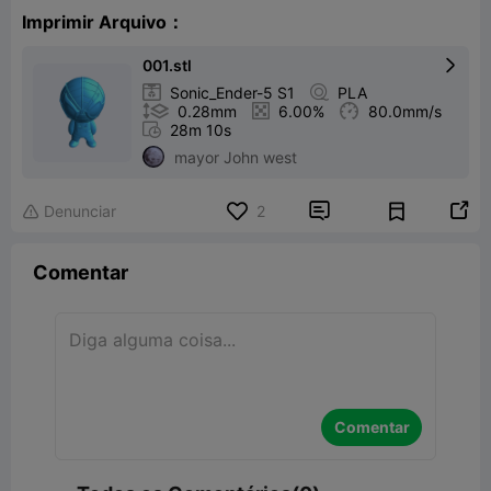
Imprimir Arquivo：
001.stl


Sonic_Ender-5 S1

PLA

0.28mm

6.00%

80.0mm/s

28m 10s
mayor John west


Denunciar
2

Comentar
Comentar