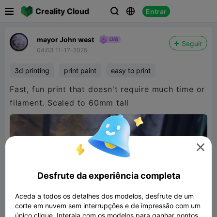

Creality Cloud
Entrar



mayor John west
Seguir
04:03 11-17-2025
3d printing
print paint
easy to print
Fast, fun print that doesn't require much time or
filament. Scaled to 60mm tall

Desfrute da experiência completa
Aceda a todos os detalhes dos modelos, desfrute de um
corte em nuvem sem interrupções e de impressão com um
único clique. Interaja com os modelos para ganhar pontos