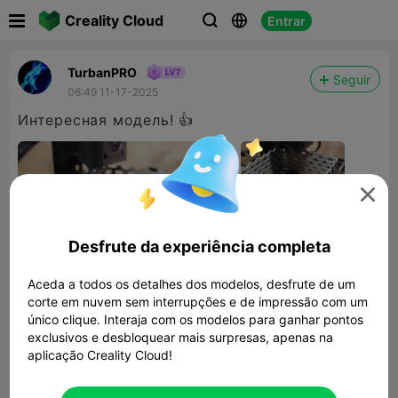

Creality Cloud
Entrar



TurbanPRO
Seguir
06:49 11-17-2025
Интересная модель! 👍

Desfrute da experiência completa
Aceda a todos os detalhes dos modelos, desfrute de um
corte em nuvem sem interrupções e de impressão com um
único clique. Interaja com os modelos para ganhar pontos
exclusivos e desbloquear mais surpresas, apenas na
aplicação Creality Cloud!
Container