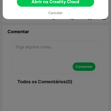
Abrir na Creality Cloud
3.53MB
Modelo 3D Relacionado
Cancelar


Denunciar
5

Comentar
Comentar
Todos os Comentários(0)