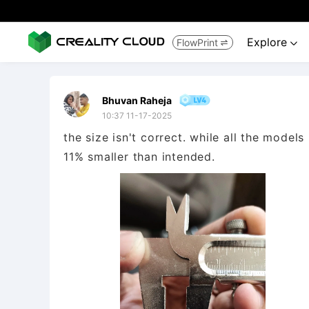
Explore
FlowPrint


Bhuvan Raheja
10:37 11-17-2025
the size isn't correct. while all the models
11% smaller than intended.