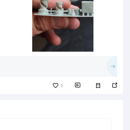


5