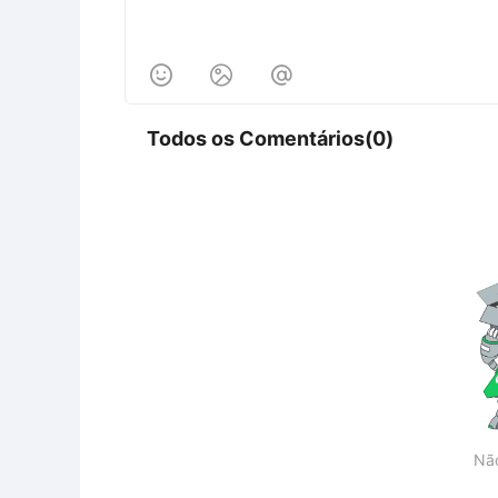



Todos os Comentários(0)
Nã