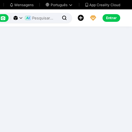
App Creality Cloud
Mensagens

Português






Entrar


