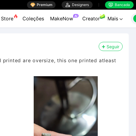

Premium

Designers
Bancada


AI
Store
Coleções
MakeNow
Creator
Mais

Seguir
 I printed are oversize, this one printed atleast