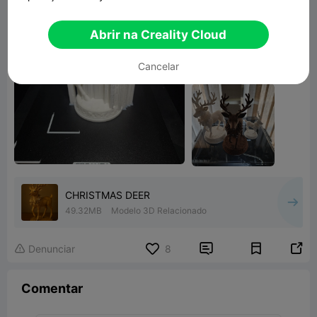
Abrir na Creality Cloud
Cancelar
CHRISTMAS DEER
49.32MB
Modelo 3D Relacionado


Denunciar
8

Comentar