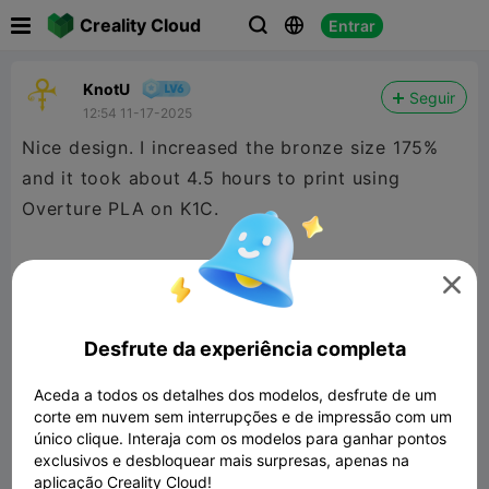

Creality Cloud
Entrar



KnotU
Seguir
12:54 11-17-2025
Nice design. I increased the bronze size 175%
and it took about 4.5 hours to print using
Overture PLA on K1C.
The small print is white Hyper-PLA and took

around 1.75 hours, if I remember correctly.
Desfrute da experiência completa
I found using tree support was the easiest but I
forgot to take a picture. Be careful removing
Aceda a todos os detalhes dos modelos, desfrute de um
corte em nuvem sem interrupções e de impressão com um
support. It is easy to snap off antler parts by
único clique. Interaja com os modelos para ganhar pontos
accident.
exclusivos e desbloquear mais surpresas, apenas na
aplicação Creality Cloud!