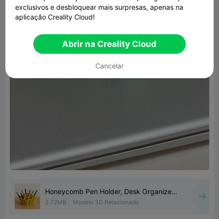
exclusivos e desbloquear mais surpresas, apenas na
aplicação Creality Cloud!
Abrir na Creality Cloud
Cancelar
Honeycomb Pen Holder, Desk Organizer;
Pen, Brush & Accessory
3.72MB
Modelo 3D Relacionado