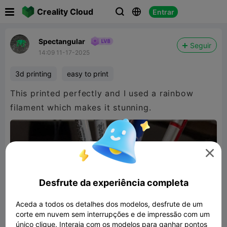

Creality Cloud
Entrar



Spectangular
Seguir
14:09 11-17-2025
3d printing
easy to print
This printed perfectly and I used a rainbow
filament which makes it stunning.

Desfrute da experiência completa
Aceda a todos os detalhes dos modelos, desfrute de um
corte em nuvem sem interrupções e de impressão com um
único clique. Interaja com os modelos para ganhar pontos