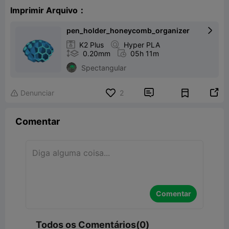
Imprimir Arquivo：
pen_holder_honeycomb_organizer


K2 Plus

Hyper PLA

0.20mm

05h 11m
Spectangular


Denunciar
2

Comentar
Comentar
Todos os Comentários(0)