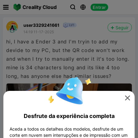

Creality Cloud
Entrar



user3329241661
Seguir
14:19 11-17-2025
hi, I have a Ender 3 and I'm tryin to add my
devide to my PC, but the QR code won't work
and when I try to manually enter it it's too long.
mine is 34 characters long and its like 4 too
long, has anyone else had similar issues?

Desfrute da experiência completa
Aceda a todos os detalhes dos modelos, desfrute de um
corte em nuvem sem interrupções e de impressão com um