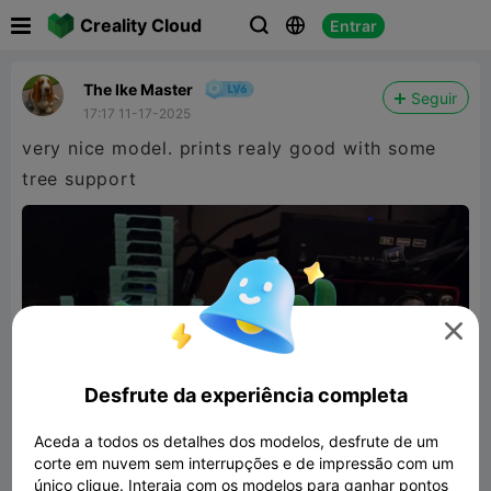

Creality Cloud
Entrar



The Ike Master
Seguir
17:17 11-17-2025
very nice model. prints realy good with some
tree support

Desfrute da experiência completa
Aceda a todos os detalhes dos modelos, desfrute de um
corte em nuvem sem interrupções e de impressão com um
único clique. Interaja com os modelos para ganhar pontos