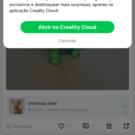
exclusivos e desbloquear mais surpresas, apenas na
aplicação Creality Cloud!
Abrir na Creality Cloud
Cancelar
christmas deer
49.37MB
Modelo 3D Relacionado


Denunciar
11
1
