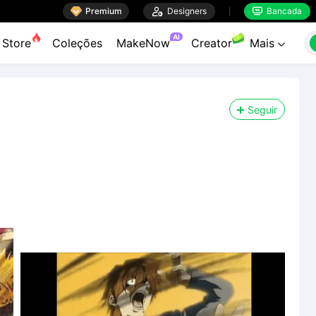

Premium

Designers
Bancada


AI
Store
Coleções
MakeNow
Creator
Mais

Seguir