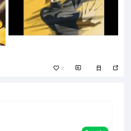


2