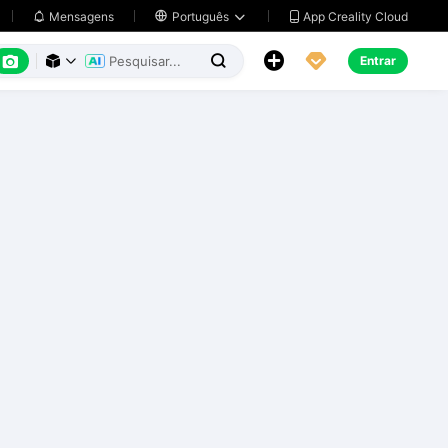
App Creality Cloud
Mensagens

Português






Entrar


