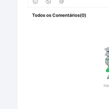



Todos os Comentários(0)
Nã