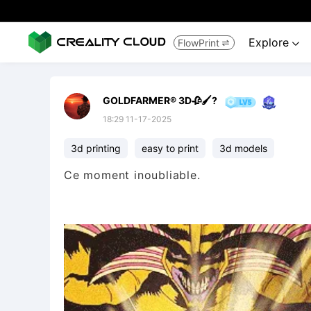
Explore
FlowPrint


GOLDFARMER® 3D🥀🖌️?
18:29 11-17-2025
3d printing
easy to print
3d models
Ce moment inoubliable.