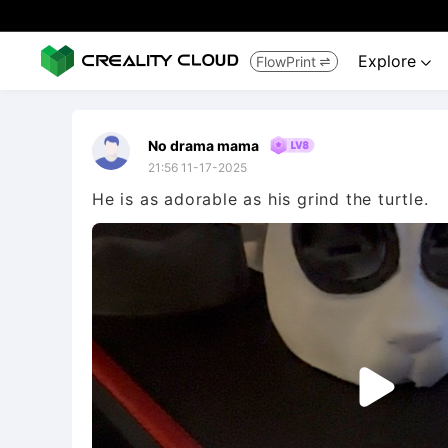
Explore
FlowPrint


No drama mama
21:56 11-17-2025
He is as adorable as his grind the turtle.
