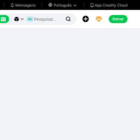
App Creality Cloud
Mensagens

Português






Entrar


