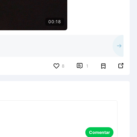
00:18


8
1
Comentar