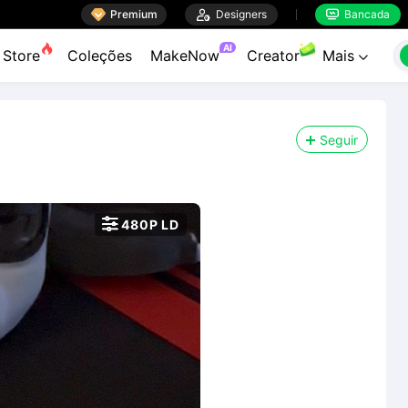

Premium

Designers
Bancada


AI
Store
Coleções
MakeNow
Creator
Mais

Seguir

480P LD