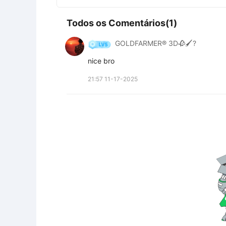
Todos os Comentários(1)
GOLDFARMER® 3D🥀🖌️?
nice bro
21:57 11-17-2025