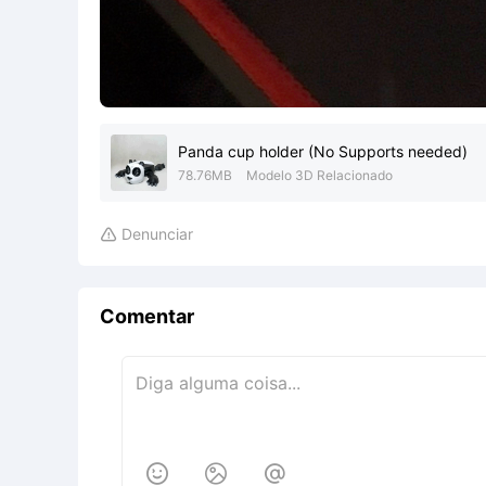
Panda cup holder (No Supports needed)
78.76MB
Modelo 3D Relacionado
Denunciar

Comentar


