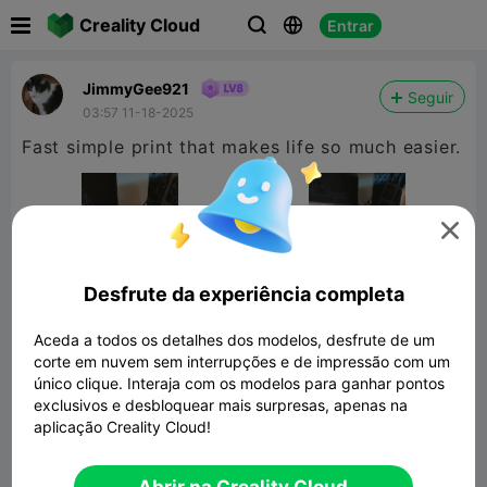

Creality Cloud
Entrar



JimmyGee921
Seguir
03:57 11-18-2025
Fast simple print that makes life so much easier.

Desfrute da experiência completa
Aceda a todos os detalhes dos modelos, desfrute de um
corte em nuvem sem interrupções e de impressão com um
único clique. Interaja com os modelos para ganhar pontos
exclusivos e desbloquear mais surpresas, apenas na
aplicação Creality Cloud!
Creality K1, K1C runout sensor on right
side
91.88KB
Modelo 3D Relacionado