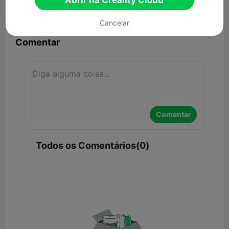
Abrir na Creality Cloud


Denunciar
5

Cancelar
Comentar
Comentar
Todos os Comentários(0)