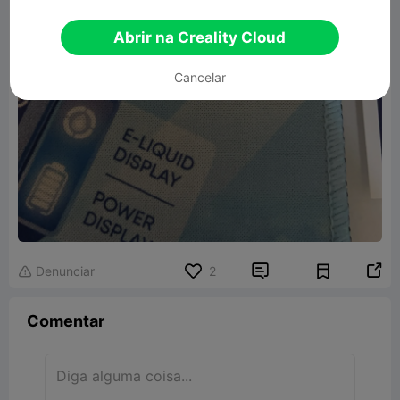
Abrir na Creality Cloud
Cancelar


Denunciar
2

Comentar