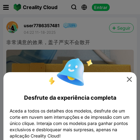

Creality Cloud
Entrar



user7786357481
Seguir
04:22 11-18-2025
非常满意的效果，盖子严实不会散开

Desfrute da experiência completa
Aceda a todos os detalhes dos modelos, desfrute de um
corte em nuvem sem interrupções e de impressão com um
único clique. Interaja com os modelos para ganhar pontos
exclusivos e desbloquear mais surpresas, apenas na
aplicação Creality Cloud!