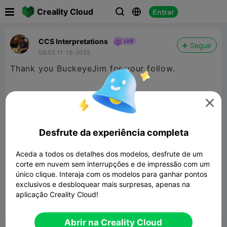

Creality Cloud
Entrar



CCS Interpretations
Seguir
06:05 11-18-2025
Thank you BuckeyeJim for your follow.

Desfrute da experiência completa
Aceda a todos os detalhes dos modelos, desfrute de um
corte em nuvem sem interrupções e de impressão com um
único clique. Interaja com os modelos para ganhar pontos
exclusivos e desbloquear mais surpresas, apenas na
aplicação Creality Cloud!


Denunciar
5

Abrir na Creality Cloud