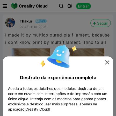

Creality Cloud
Entrar



Thakur
Seguir
07:48 11-18-2025
I made it by multicoloured pla filament, because
i dont know print by multi filament. Thnx to all

Desfrute da experiência completa
Aceda a todos os detalhes dos modelos, desfrute de um
corte em nuvem sem interrupções e de impressão com um
único clique. Interaja com os modelos para ganhar pontos
exclusivos e desbloquear mais surpresas, apenas na
aplicação Creality Cloud!
Flexi Dragon