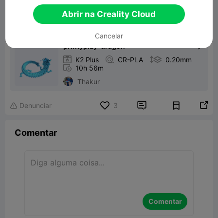
29.70MB
Modelo 3D Relacionado
Abrir na Creality Cloud
Imprimir Arquivo：
Cancelar
printyplay-dragon


K2 Plus

CR-PLA

0.20mm

10h 56m
Thakur


Denunciar
3

Comentar
Comentar