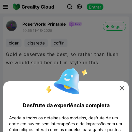

Creality Cloud
Entrar



PoserWorld Printable
Seguir
20:55 11-18-2025
cigar
cigarette
coffin
Goldie deserves the best, so rather than flush
we would send her out in style in this.
But seriously this makes the absolute best

Cigarette Holder, coffin nails anyone?
Desfrute da experiência completa
Aceda a todos os detalhes dos modelos, desfrute de um
Thanks Creative Username, this is such a great
corte em nuvem sem interrupções e de impressão com um
conversation starter. ;)
único clique. Interaja com os modelos para ganhar pontos