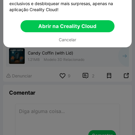
exclusivos e desbloquear mais surpresas, apenas na
aplicação Creality Cloud!
Abrir na Creality Cloud
Cancelar
Candy Coffin (with Lid)
1.21MB
Modelo 3D Relacionado


Denunciar
9
2

Comentar