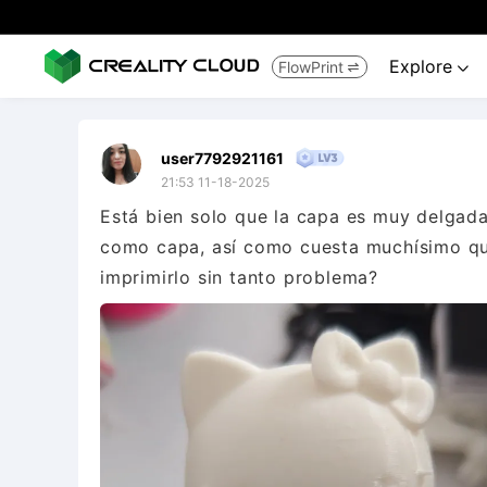
Explore
FlowPrint


user7792921161
21:53 11-18-2025
Está bien solo que la capa es muy delgad
como capa, así como cuesta muchísimo qui
imprimirlo sin tanto problema?