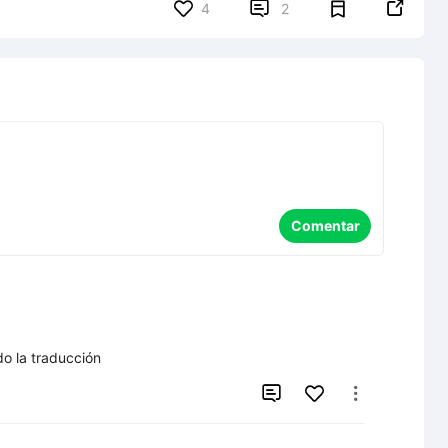


4
2
Comentar
do la traducción

