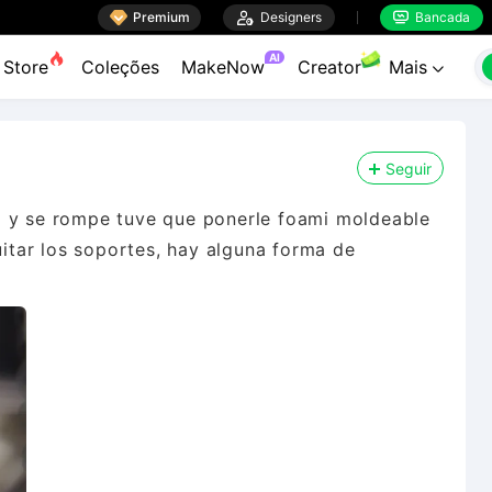

Premium

Designers
Bancada


AI
Store
Coleções
MakeNow
Creator
Mais

Seguir
a y se rompe tuve que ponerle foami moldeable
tar los soportes, hay alguna forma de