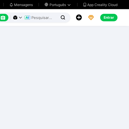
App Creality Cloud
Mensagens

Português






Entrar


