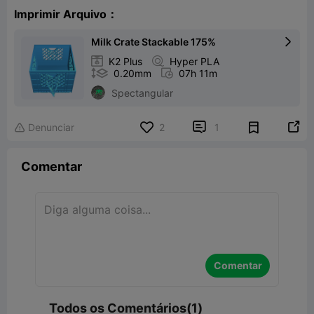
Imprimir Arquivo：
Milk Crate Stackable 175%


K2 Plus

Hyper PLA

0.20mm

07h 11m
Spectangular


Denunciar
2
1

Comentar
Comentar
Todos os Comentários(1)