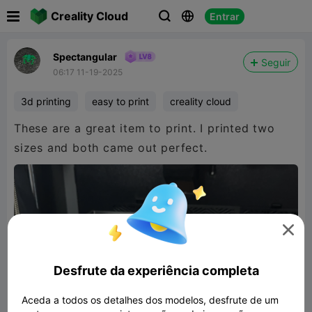

Creality Cloud
Entrar



Spectangular
Seguir
06:17 11-19-2025
3d printing
easy to print
creality cloud
These are a great item to print. I printed two
sizes and both came out perfect.

Desfrute da experiência completa
Aceda a todos os detalhes dos modelos, desfrute de um