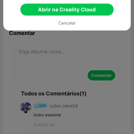
3.99MB
Modelo 3D Relacionado
Abrir na Creality Cloud


Denunciar
4
1

Cancelar
Comentar
Comentar
Todos os Comentários(1)
cyber_hand24
looks awsome
21:49 01-06