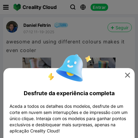

Creality Cloud
Entrar



Daniel Feltrin
Seguir
07:12 11-19-2025
awesome and using different colours makes it
even cooler

Desfrute da experiência completa
Aceda a todos os detalhes dos modelos, desfrute de um
corte em nuvem sem interrupções e de impressão com um
único clique. Interaja com os modelos para ganhar pontos
exclusivos e desbloquear mais surpresas, apenas na
aplicação Creality Cloud!
freddy fazbear head