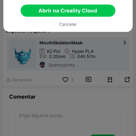
Halloween Mouth Covered Skeleton Mask
Abrir na Creality Cloud
38.16MB
Modelo 3D Relacionado
Cancelar
Imprimir Arquivo：
MouthSkeletonMask


K2 Pro

Hyper PLA

0.20mm

04h 57m
Spennyprints


Denunciar
3

Comentar