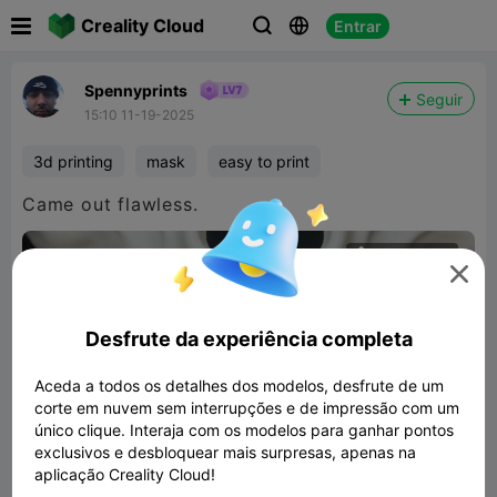

Creality Cloud
Entrar



Spennyprints
Seguir
15:10 11-19-2025
3d printing
mask
easy to print
Came out flawless.

480P LD

Desfrute da experiência completa

Aceda a todos os detalhes dos modelos, desfrute de um
corte em nuvem sem interrupções e de impressão com um
único clique. Interaja com os modelos para ganhar pontos
00:11
exclusivos e desbloquear mais surpresas, apenas na
aplicação Creality Cloud!