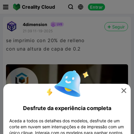

Creality Cloud
Entrar



4dimension
Seguir
21:39 11-19-2025
se imprimio con 20% de relleno
con una altura de capa de 0.2

Desfrute da experiência completa
Aceda a todos os detalhes dos modelos, desfrute de um
corte em nuvem sem interrupções e de impressão com um
único clique. Interaja com os modelos para ganhar pontos