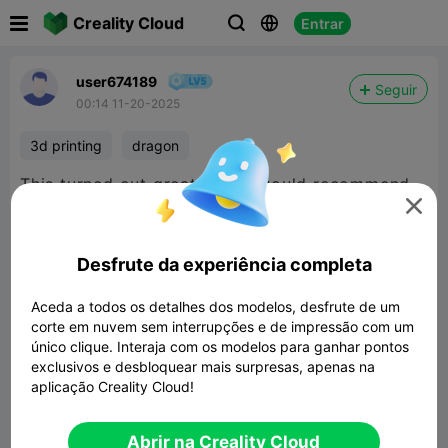

Creality Cloud
Entrar



user674189
Seguir
00:14 11-20-2025
3d printing
dragon
This turned out great! 10/10 would recommend.

Desfrute da experiência completa
Aceda a todos os detalhes dos modelos, desfrute de um
corte em nuvem sem interrupções e de impressão com um
único clique. Interaja com os modelos para ganhar pontos
exclusivos e desbloquear mais surpresas, apenas na
aplicação Creality Cloud!


Denunciar
3

Abrir na Creality Cloud