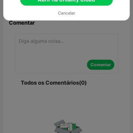


Denunciar
7

Cancelar
Comentar
Comentar
Todos os Comentários(0)