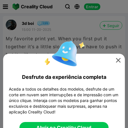

Creality Cloud
Entrar



3d boi
Seguir
15:00 11-20-2025
My favorite print yet. When you first put it
together it’s a little slow and you have to push it
but it will get easier


480P LD
Desfrute da experiência completa
Aceda a todos os detalhes dos modelos, desfrute de um

corte em nuvem sem interrupções e de impressão com um
único clique. Interaja com os modelos para ganhar pontos
exclusivos e desbloquear mais surpresas, apenas na
aplicação Creality Cloud!
00:10
Abrir na Creality Cloud