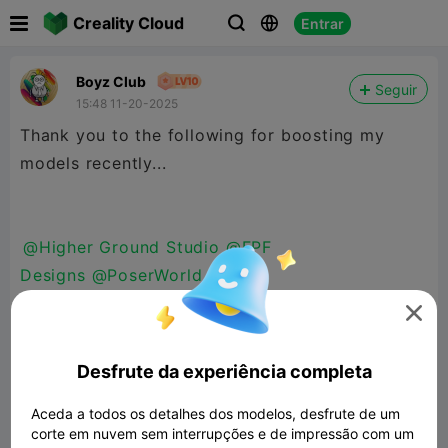

Creality Cloud
Entrar



Boyz Club
Seguir
15:48 11-20-2025
Thank you to the following for boosting my
models recently...
@Higher Ground Studio
@FPF
Designs
@PoserWorld
Printable
@user5564445717
@Manne

1963
@T0rn4
@Orthodox38
@FreshPrintsBA
@u
ser4898418161
@Patch
@Christ
Desfrute da experiência completa
Follower
@Ghostdragon
@konto89
@Vinnyp707
Aceda a todos os detalhes dos modelos, desfrute de um
@Kingcobra357
@Colagua
@EM_Design
@fredR
corte em nuvem sem interrupções e de impressão com um
Craptor
@ProgramsWithFortran
@PrintArsenal
@