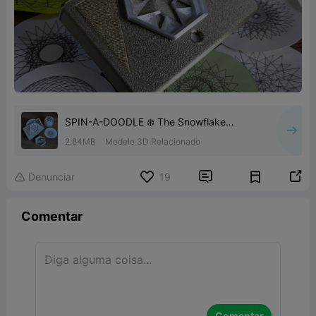
SPIN-A-DOODLE ❄️ The Snowflake
Maker!
2.84MB
Modelo 3D Relacionado


Denunciar
19

Comentar
Comentar