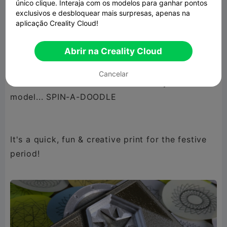
único clique. Interaja com os modelos para ganhar pontos
CKerper13
@hexhavoc
@flamingi
@The Other
exclusivos e desbloquear mais surpresas, apenas na
aplicação Creality Cloud!
Guy
@PerfectlyAverage
@NicoDesign
Abrir na Creality Cloud
Cancelar
Please take the time to check out my new
model... SPIN-A-DOODLE
It's a quick, fun & creative print for the festive
period!