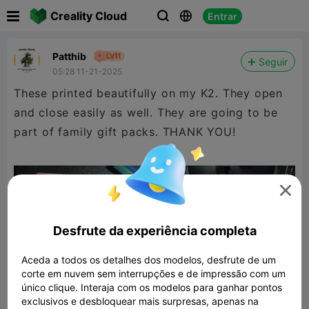

Creality Cloud
Entrar



Patthib
Seguir
05:28 11-21-2025
These printed beautifully on my K2. They open
and close easily as well. They are going to be
part of family gift packs. THANK YOU!

Desfrute da experiência completa
Aceda a todos os detalhes dos modelos, desfrute de um
corte em nuvem sem interrupções e de impressão com um
único clique. Interaja com os modelos para ganhar pontos
exclusivos e desbloquear mais surpresas, apenas na