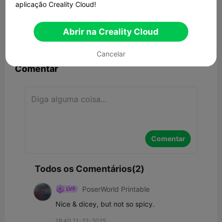
DnD Dice Case
aplicação Creality Cloud!
2.36MB
Modelo 3D Relacionado
Abrir na Creality Cloud


Denunciar
9
2

Cancelar
Comentar
Comentar
Todos os Comentários(2)
PoserWorld Printable
Nice & dicey, but not so spicy.
18:40 11-22-2025