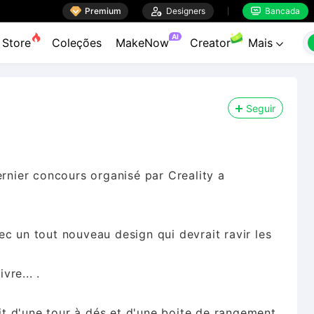

Premium

Designers
Bancada


AI
Store
Coleções
MakeNow
Creator
Mais

Seguir
ernier concours organisé par Creality a
c un tout nouveau design qui devrait ravir les
vre... .
git d'une tour à dés et d'une boite de rangement.