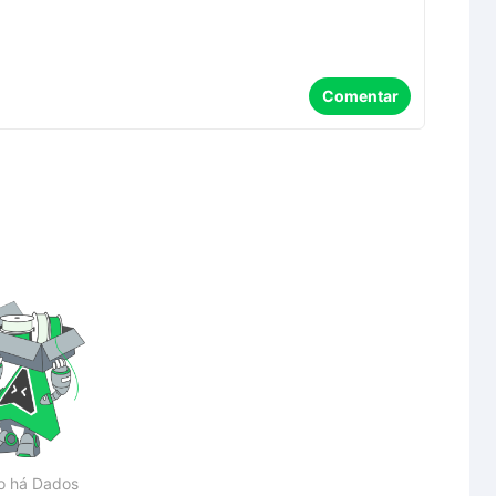
Comentar
o há Dados