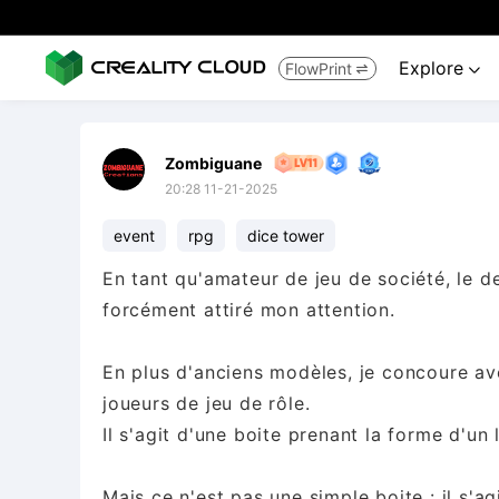
Explore
FlowPrint


Zombiguane
20:28 11-21-2025
event
rpg
dice tower
En tant qu'amateur de jeu de société, le d
forcément attiré mon attention.
En plus d'anciens modèles, je concoure ave
joueurs de jeu de rôle.
Il s'agit d'une boite prenant la forme d'un li
Mais ce n'est pas une simple boite : il s'a