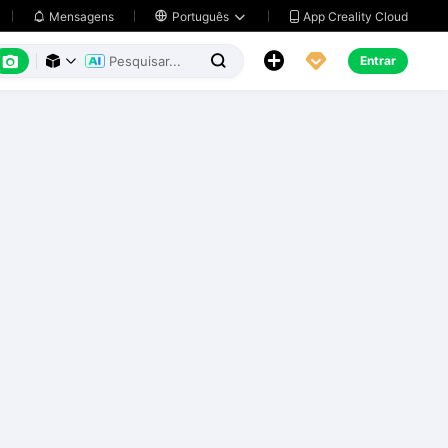
App Creality Cloud
Mensagens

Português






Entrar


