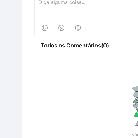



Todos os Comentários(0)
Nã