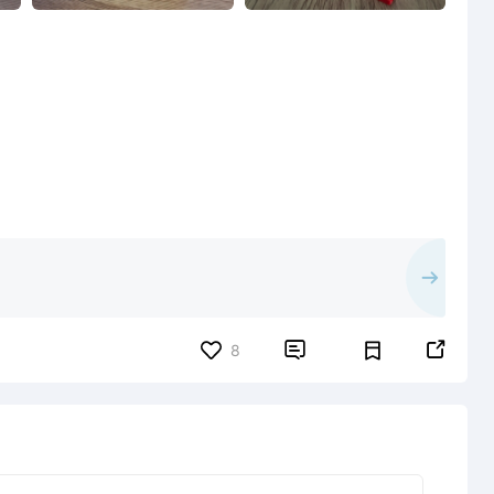


8