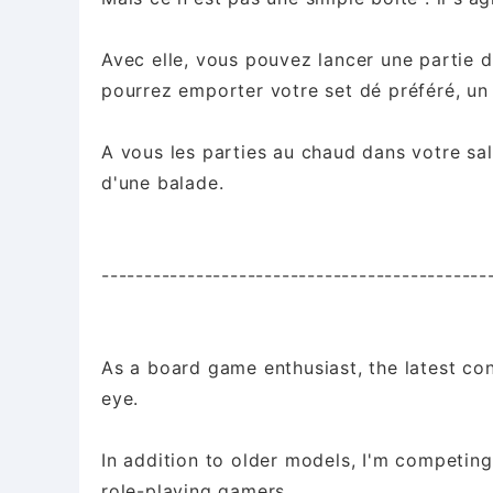
Avec elle, vous pouvez lancer une partie 
pourrez emporter votre set dé préféré, un 
A vous les parties au chaud dans votre sal
d'une balade.
---------------------------------------------
As a board game enthusiast, the latest co
eye.
In addition to older models, I'm competing
role-playing gamers.