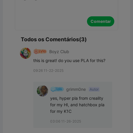
Comentar
Todos os Comentários(3)
Boyz Club
this is great! do you use PLA for this?
09:26 11-22-2025
grimm0ne
Autor
yes, hyper pla from creality 
for my HI, and hatchbox pla 
for my K1C
03:06 11-26-2025