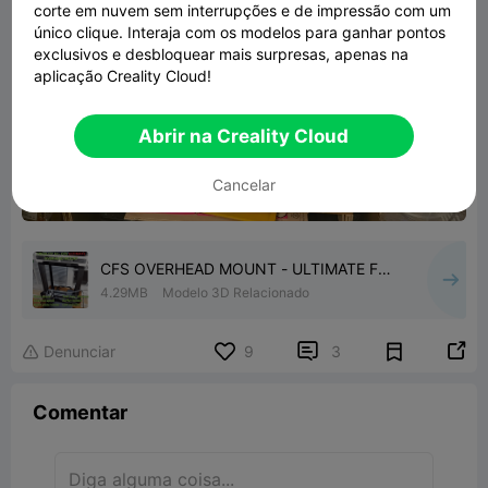
corte em nuvem sem interrupções e de impressão com um
único clique. Interaja com os modelos para ganhar pontos
exclusivos e desbloquear mais surpresas, apenas na
aplicação Creality Cloud!
Abrir na Creality Cloud
Cancelar
CFS OVERHEAD MOUNT - ULTIMATE FOR
CREALITY HI
4.29MB
Modelo 3D Relacionado


Denunciar
9
3

Comentar