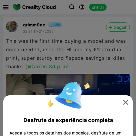

Creality Cloud
Entrar



grimm0ne
Seguir
22:31 11-21-2025
This was the first time buying a model and was
much needed, used the HI and my K1C to dual
print, super sturdy and ¶space savings is killer.
thanks
@Darren 3d print

Desfrute da experiência completa
Aceda a todos os detalhes dos modelos, desfrute de um