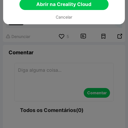
Abrir na Creality Cloud
controller for switch 2 joy-con
Cancelar
705.75KB
Modelo 3D Relacionado


Denunciar
5

Comentar
Comentar
Todos os Comentários(0)