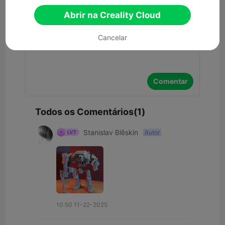
Comentar
Abrir na Creality Cloud
Cancelar
Comentar
Todos os Comentários(1)
Stanislav Blêskin
Autor
10:50 11-22-2025