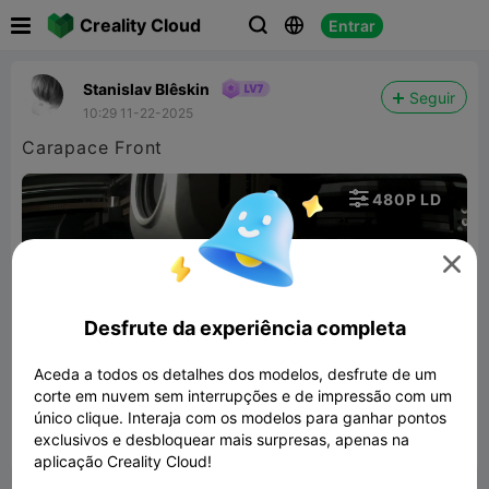

Creality Cloud
Entrar



Stanislav Blêskin
Seguir
10:29 11-22-2025
Carapace Front

480P LD


Desfrute da experiência completa
Aceda a todos os detalhes dos modelos, desfrute de um
01:19
corte em nuvem sem interrupções e de impressão com um
único clique. Interaja com os modelos para ganhar pontos
exclusivos e desbloquear mais surpresas, apenas na


Denunciar
4
1

aplicação Creality Cloud!