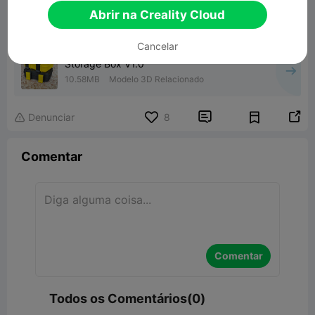
Abrir na Creality Cloud
Cancelar
Storage Box V1.0
10.58MB
Modelo 3D Relacionado


Denunciar
8

Comentar
Comentar
Todos os Comentários(0)