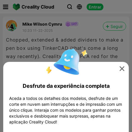

Creality Cloud
Entrar



Mike Wilson Cymru
Seguir
10:33 11-22-2025
Chopped, extended & added dividers to make a
pen box using TinkerCAD (that's come a long
way recently). Creality Hyper PLA red for the
box, Hyper PLA Carbon Filled for the latches.

I've made several of these boxes, it's the best
rugged box design I've found.
Desfrute da experiência completa
Aceda a todos os detalhes dos modelos, desfrute de um
corte em nuvem sem interrupções e de impressão com um
único clique. Interaja com os modelos para ganhar pontos
exclusivos e desbloquear mais surpresas, apenas na
aplicação Creality Cloud!