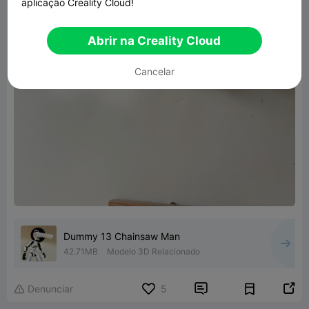
aplicação Creality Cloud!
Abrir na Creality Cloud
Cancelar
Dummy 13 Chainsaw Man
42.71MB
Modelo 3D Relacionado


Denunciar
5
