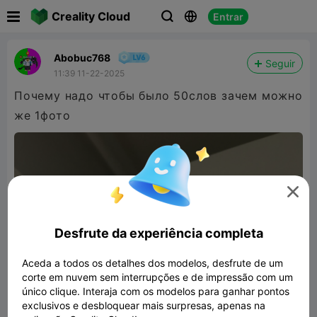

Creality Cloud
Entrar



Abobuc768
Seguir
11:39 11-22-2025
Почему надо чтобы было 50слов зачем можно
же 1фото

Desfrute da experiência completa
Aceda a todos os detalhes dos modelos, desfrute de um
corte em nuvem sem interrupções e de impressão com um
único clique. Interaja com os modelos para ganhar pontos
exclusivos e desbloquear mais surpresas, apenas na