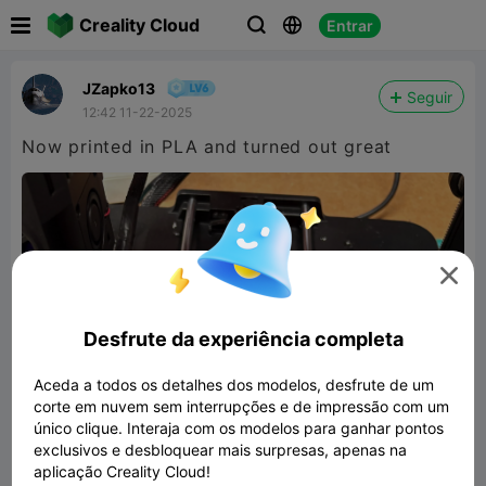

Creality Cloud
Entrar



JZapko13
Seguir
12:42 11-22-2025
Now printed in PLA and turned out great

Desfrute da experiência completa
Aceda a todos os detalhes dos modelos, desfrute de um
corte em nuvem sem interrupções e de impressão com um
único clique. Interaja com os modelos para ganhar pontos
exclusivos e desbloquear mais surpresas, apenas na
aplicação Creality Cloud!