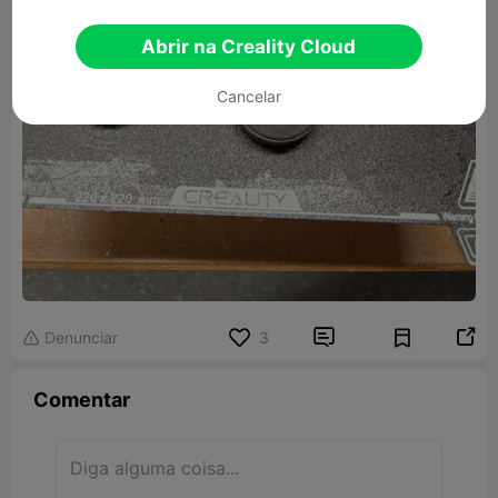
Abrir na Creality Cloud
Cancelar


Denunciar
3

Comentar