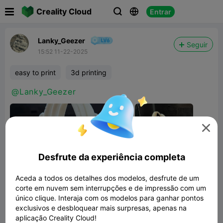

Creality Cloud
Entrar



Lanky_Geezer
Seguir
15:52 11-22-2025
easy to print
3d printing
@Lanky_Geezer

Desfrute da experiência completa
Aceda a todos os detalhes dos modelos, desfrute de um
corte em nuvem sem interrupções e de impressão com um
único clique. Interaja com os modelos para ganhar pontos
exclusivos e desbloquear mais surpresas, apenas na
aplicação Creality Cloud!