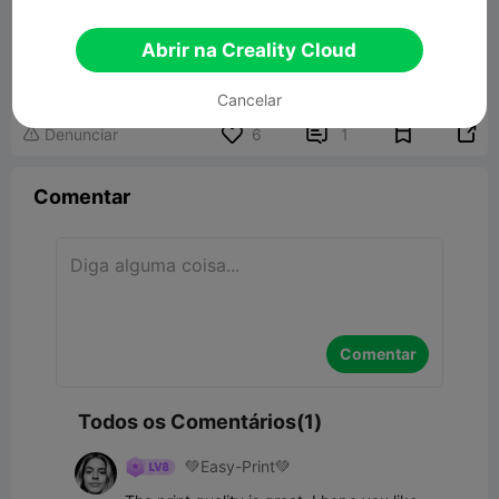
Abrir na Creality Cloud
Angel wing candle holder
68.55MB
Modelo 3D Relacionado
Cancelar


Denunciar
6
1

Comentar
Comentar
Todos os Comentários(1)
💚Easy-Print💚