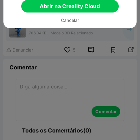
Abrir na Creality Cloud
Cancelar
BB fnaf
706.04KB
Modelo 3D Relacionado


Denunciar
5

Comentar
Comentar
Todos os Comentários(0)