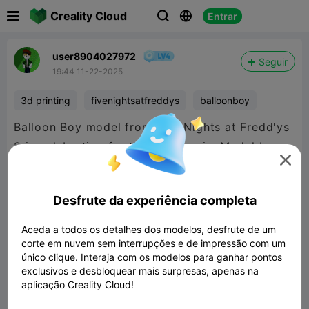

Creality Cloud
Entrar



user8904027972
Seguir
19:44 11-22-2025
3d printing
fivenightsatfreddys
balloonboy
Balloon Boy model from Five Nights at Fredd'ys
2 in celebration for the new movie. Model by:

juztandy from Sketchfab
Desfrute da experiência completa
Aceda a todos os detalhes dos modelos, desfrute de um
corte em nuvem sem interrupções e de impressão com um
único clique. Interaja com os modelos para ganhar pontos
exclusivos e desbloquear mais surpresas, apenas na
aplicação Creality Cloud!