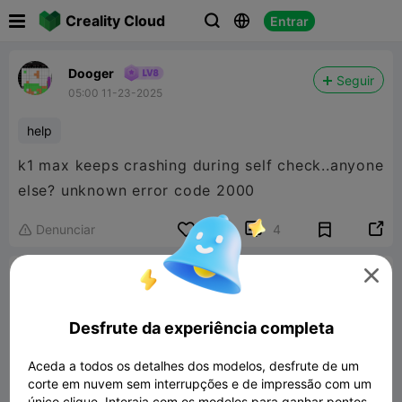

Creality Cloud
Entrar



Dooger
Seguir
05:00 11-23-2025
help
k1 max keeps crashing during self check..anyone
else? unknown error code 2000


Denunciar
2
4


Comentar
Desfrute da experiência completa
Aceda a todos os detalhes dos modelos, desfrute de um
corte em nuvem sem interrupções e de impressão com um
único clique. Interaja com os modelos para ganhar pontos