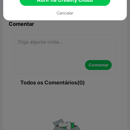
Abrir na Creality Cloud


Denunciar
5

Cancelar
Comentar
Comentar
Todos os Comentários(0)