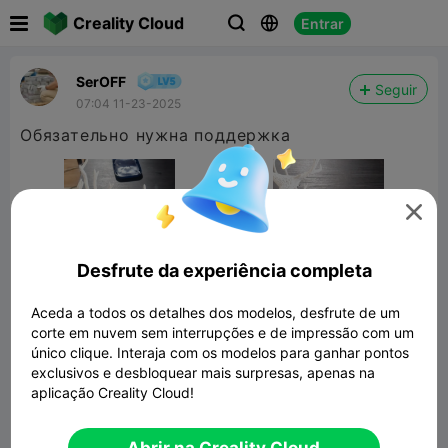

Creality Cloud
Entrar



SerOFF
Seguir
07:04 11-23-2025
Обязательно нужна поддержка

Desfrute da experiência completa
Aceda a todos os detalhes dos modelos, desfrute de um
corte em nuvem sem interrupções e de impressão com um
único clique. Interaja com os modelos para ganhar pontos
exclusivos e desbloquear mais surpresas, apenas na
aplicação Creality Cloud!
Voronoi Holiday Christmas Deer
126.73MB
Modelo 3D Relacionado